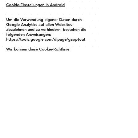
Cookie-Einstellungen in Android
Um die Verwendung eigener Daten durch
Google Analytics auf allen Websites
abzulehnen und zu verhindern, bestehen die
folgenden Anweisungen:
https://tools.google.com/dlpage/gaoptout
.
Wir können diese Cookie-Richtlinie
aktualisieren. Wir bitten Nutzer, diese Seite
regelmäßig aufzurufen, um sich über den
aktuellen Stand in Bezug auf die Verwendung
von Cookies auf dem Laufenden zu halten.
KONTAKT
info@trattoria-lili.de
040 - 43 27 45 54
reservieren