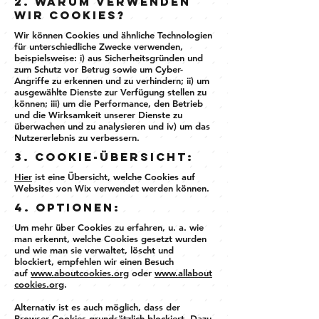
2. Warum verwenden
wir Cookies?
Wir können Cookies und ähnliche Technologien
für unterschiedliche Zwecke verwenden,
beispielsweise: i) aus Sicherheitsgründen und
zum Schutz vor Betrug sowie um Cyber-
Angriffe zu erkennen und zu verhindern; ii) um
ausgewählte Dienste zur Verfügung stellen zu
können; iii) um die Performance, den Betrieb
und die Wirksamkeit unserer Dienste zu
überwachen und zu analysieren und iv) um das
Nutzererlebnis zu verbessern.
3. Cookie-Übersicht:
Hier
ist eine Übersicht, welche Cookies auf
Websites von Wix verwendet werden können.
4. Optionen:
Um mehr über Cookies zu erfahren, u. a. wie
man erkennt, welche Cookies gesetzt wurden
und wie man sie verwaltet, löscht und
blockiert, empfehlen wir einen Besuch
auf
www.aboutcookies.org
oder
www.allabout
cookies.org
.
Alternativ ist es auch möglich, dass der
Browser Cookies grundsätzlich blockiert. Dazu